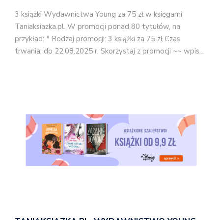
3 książki Wydawnictwa Young za 75 zł w księgarni
Taniaksiazka.pl. W promocji ponad 80 tytułów, na
przykład: * Rodzaj promocji: 3 książki za 75 zł Czas
trwania: do 22.08.2025 r. Skorzystaj z promocji ~~ wpis…