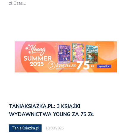
zł Czas…
TANIAKSIAZKA.PL: 3 KSIĄŻKI
WYDAWNICTWA YOUNG ZA 75 ZŁ
TaniaKsiazka.pl
10/08/2025