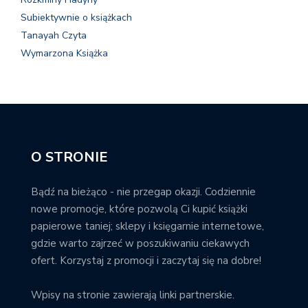
Subiektywnie o książkach
Tanayah Czyta
Wymarzona Książka
O STRONIE
Bądź na bieżąco - nie przegap okazji. Codziennie
nowe promocje, które pozwolą Ci kupić książki
papierowe taniej; sklepy i księgarnie internetowe,
gdzie warto zajrzeć w poszukiwaniu ciekawych
ofert. Korzystaj z promocji i zaczytaj się na dobre!
Wpisy na stronie zawierają linki partnerskie.