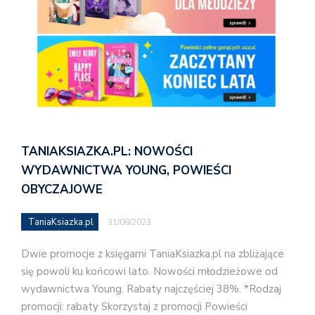
TANIAKSIAZKA.PL: NOWOŚCI
WYDAWNICTWA YOUNG, POWIEŚCI
OBYCZAJOWE
TaniaKsiazka.pl
31/08/2023
Dwie promocje z księgarni TaniaKsiazka.pl na zbliżające
się powoli ku końcowi lato. Nowości młodzieżowe od
wydawnictwa Young. Rabaty najczęściej 38%. *Rodzaj
promocji: rabaty Skorzystaj z promocji Powieści