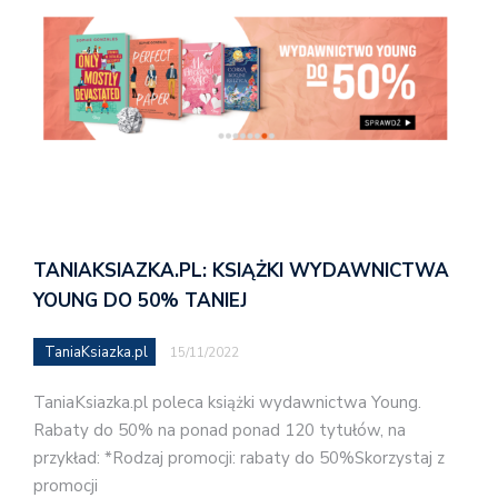
TANIAKSIAZKA.PL: KSIĄŻKI WYDAWNICTWA
YOUNG DO 50% TANIEJ
TaniaKsiazka.pl
15/11/2022
TaniaKsiazka.pl poleca książki wydawnictwa Young.
Rabaty do 50% na ponad ponad 120 tytułów, na
przykład: *Rodzaj promocji: rabaty do 50%Skorzystaj z
promocji