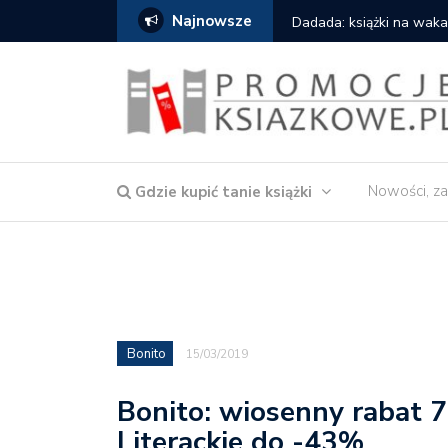
Najnowsze
ążki na wakacje od W.A.B.
Nowości, za
Gdzie kupić tanie książki
Bonito
15/03/2019
Bonito: wiosenny rabat
Literackie do -43%