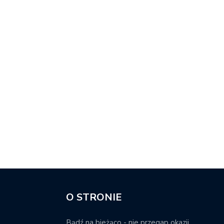
O STRONIE
Bądź na bieżąco - nie przegap okazji.