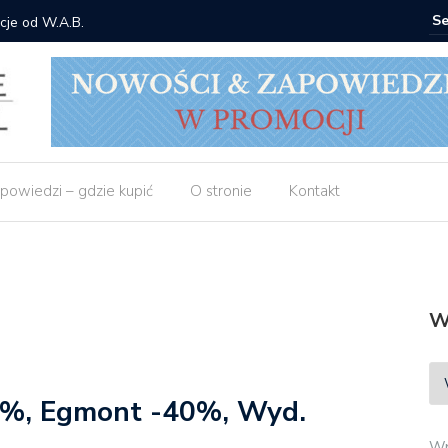
Gdzie kupić: Mieczysław Gorzka – Copycat
powiedzi – gdzie kupić
O stronie
Kontakt
W
 7%, Egmont -40%, Wyd.
Wp