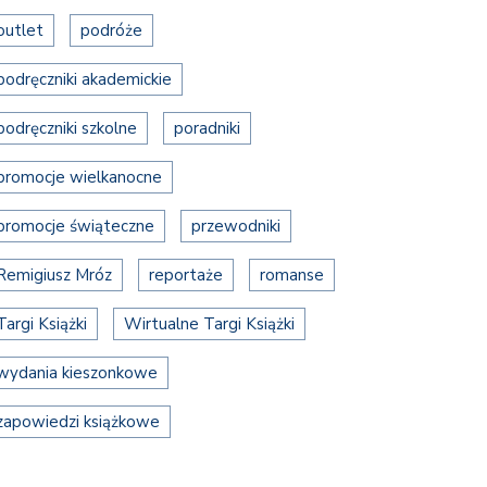
outlet
podróże
podręczniki akademickie
podręczniki szkolne
poradniki
promocje wielkanocne
promocje świąteczne
przewodniki
Remigiusz Mróz
reportaże
romanse
Targi Książki
Wirtualne Targi Książki
wydania kieszonkowe
zapowiedzi książkowe