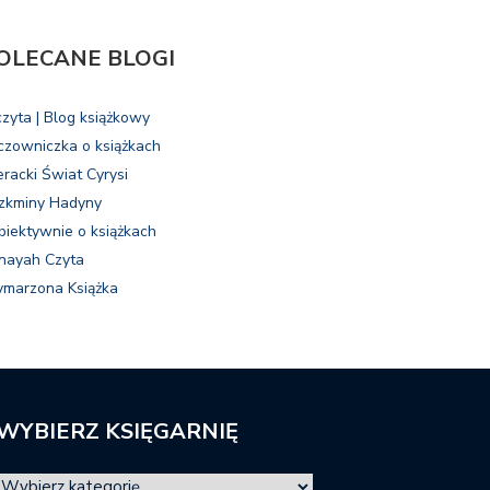
OLECANE BLOGI
czyta | Blog książkowy
czowniczka o książkach
eracki Świat Cyrysi
zkminy Hadyny
biektywnie o książkach
nayah Czyta
marzona Książka
WYBIERZ KSIĘGARNIĘ