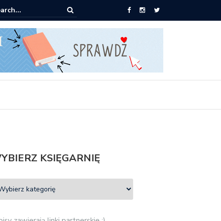
Znak: książki od 2,90 zł do zamówienia
YBIERZ KSIĘGARNIĘ
isy zawierają linki partnerskie :)