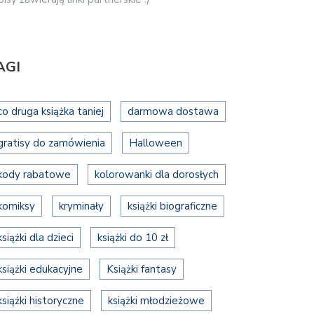
AGI
co druga książka taniej
darmowa dostawa
gratisy do zamówienia
Halloween
kody rabatowe
kolorowanki dla dorosłych
komiksy
kryminały
książki biograficzne
książki dla dzieci
książki do 10 zł
książki edukacyjne
Książki fantasy
książki historyczne
książki młodzieżowe