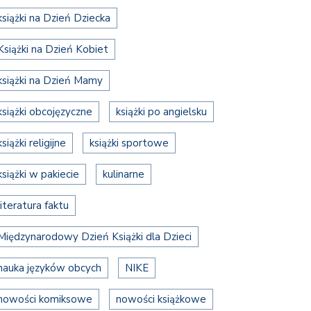
książki na Dzień Dziecka
Książki na Dzień Kobiet
książki na Dzień Mamy
książki obcojęzyczne
książki po angielsku
książki religijne
książki sportowe
książki w pakiecie
kulinarne
literatura faktu
Międzynarodowy Dzień Książki dla Dzieci
nauka języków obcych
NIKE
nowości komiksowe
nowości książkowe