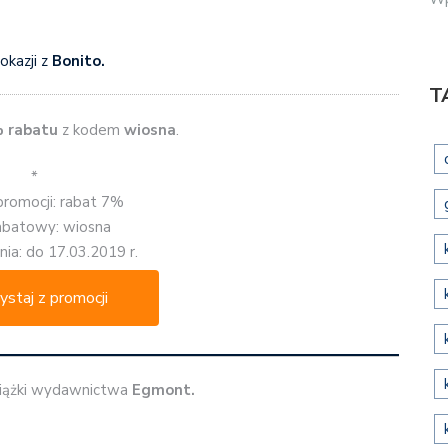
 okazji z
Bonito.
T
 rabatu
z kodem
wiosna
.
*
promocji: rabat 7%
abatowy: wiosna
ia: do 17.03.2019 r.
ystaj z promocji
iążki wydawnictwa
Egmont.