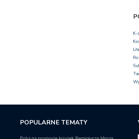
P
K-
Ko
Lit
Ro
Su
Ta
Wy
POPULARNE TEMATY
Poluj na promocje książek Remigiusza Mroza