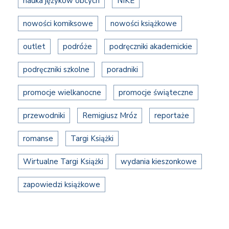
nauka języków obcych
NIKE
nowości komiksowe
nowości książkowe
outlet
podróże
podręczniki akademickie
podręczniki szkolne
poradniki
promocje wielkanocne
promocje świąteczne
przewodniki
Remigiusz Mróz
reportaże
romanse
Targi Książki
Wirtualne Targi Książki
wydania kieszonkowe
zapowiedzi książkowe