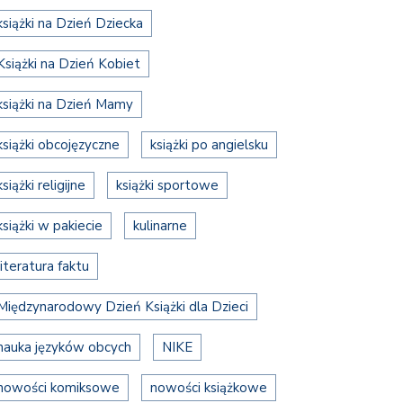
książki na Dzień Dziecka
Książki na Dzień Kobiet
książki na Dzień Mamy
książki obcojęzyczne
książki po angielsku
książki religijne
książki sportowe
książki w pakiecie
kulinarne
literatura faktu
Międzynarodowy Dzień Książki dla Dzieci
nauka języków obcych
NIKE
nowości komiksowe
nowości książkowe