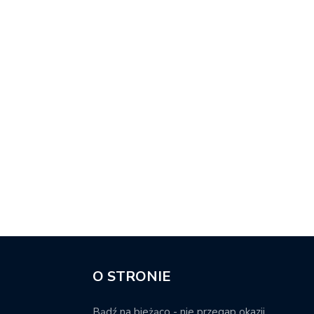
O STRONIE
Bądź na bieżąco - nie przegap okazji.