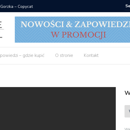
 Gorzka – Copycat
Znak: ksi
powiedzi – gdzie kupić
O stronie
Kontakt
W
Wp