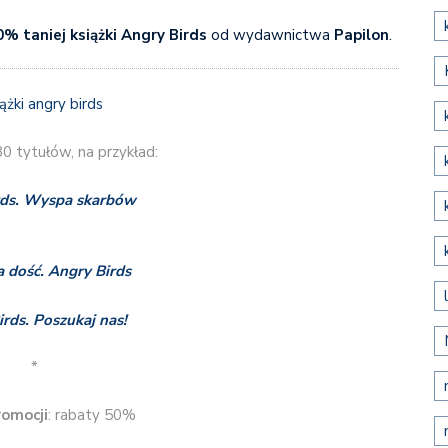
% taniej
książki Angry Birds
od wydawnictwa
Papilon
.
0 tytułów, na przykład:
rds. Wyspa skarbów
a dość. Angry Birds
rds. Poszukaj nas!
*
romocji
: rabaty 50%