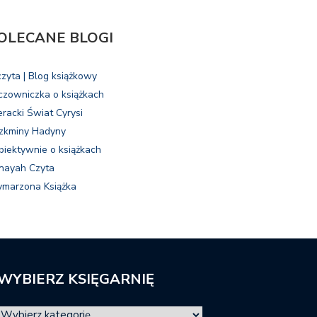
OLECANE BLOGI
czyta | Blog książkowy
czowniczka o książkach
eracki Świat Cyrysi
zkminy Hadyny
biektywnie o książkach
nayah Czyta
marzona Książka
WYBIERZ KSIĘGARNIĘ