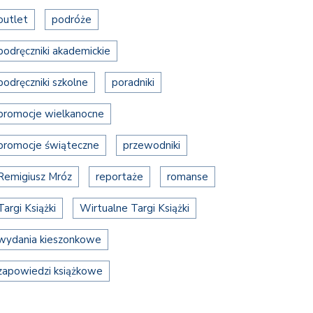
outlet
podróże
podręczniki akademickie
podręczniki szkolne
poradniki
promocje wielkanocne
promocje świąteczne
przewodniki
Remigiusz Mróz
reportaże
romanse
Targi Książki
Wirtualne Targi Książki
wydania kieszonkowe
zapowiedzi książkowe