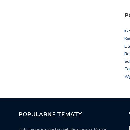
P
K-
Ko
Lit
Ro
Su
Ta
Wy
POPULARNE TEMATY
Poluj na promocje książek Remigiusza Mroza