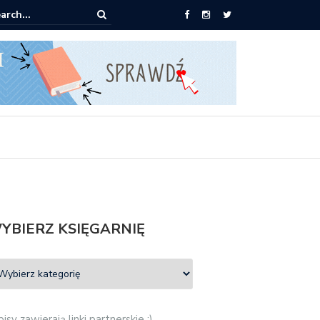
ążki od 2,90 zł do zamówienia
YBIERZ KSIĘGARNIĘ
isy zawierają linki partnerskie :)