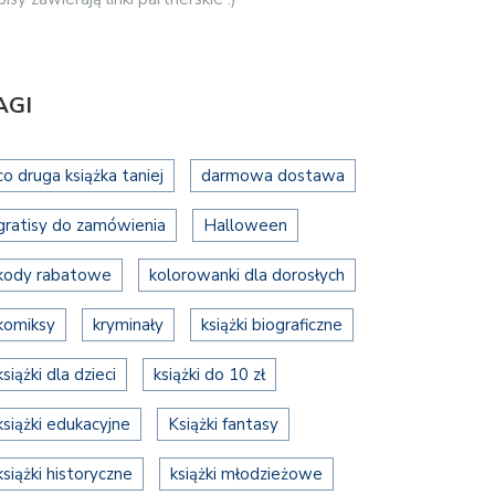
AGI
co druga książka taniej
darmowa dostawa
gratisy do zamówienia
Halloween
kody rabatowe
kolorowanki dla dorosłych
komiksy
kryminały
książki biograficzne
książki dla dzieci
książki do 10 zł
książki edukacyjne
Książki fantasy
książki historyczne
książki młodzieżowe