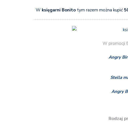
W
księgarni Bonito
tym razem można kupić
50
W promocji 8
Angry Bi
Stella m
Angry Bi
Rodzaj p