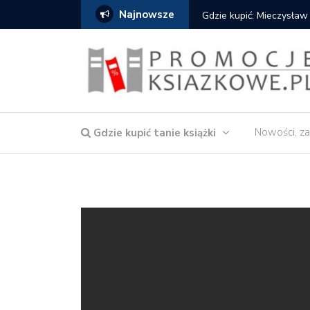
Najnowsze
Gdzie kupić: Mieczysław
Nowości, za
Gdzie kupić tanie książki