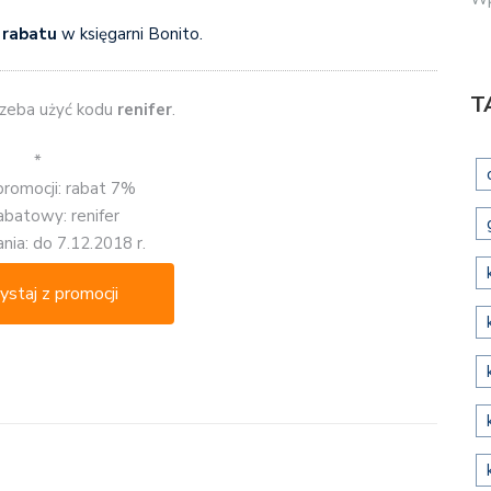
rabatu
w księgarni Bonito.
T
zeba użyć kodu
renifer
.
*
promocji: rabat 7%
abatowy: renifer
nia: do 7.12.2018 r.
ystaj z promocji