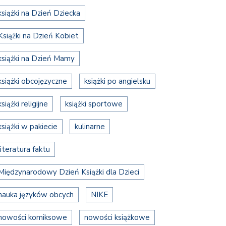
książki na Dzień Dziecka
Książki na Dzień Kobiet
książki na Dzień Mamy
książki obcojęzyczne
książki po angielsku
książki religijne
książki sportowe
książki w pakiecie
kulinarne
literatura faktu
Międzynarodowy Dzień Książki dla Dzieci
nauka języków obcych
NIKE
nowości komiksowe
nowości książkowe