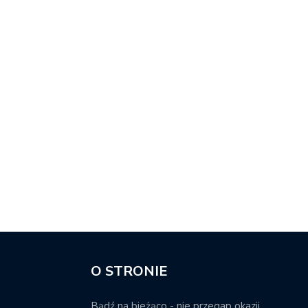
O STRONIE
Bądź na bieżąco - nie przegap okazji.