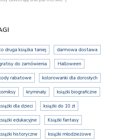
AGI
co druga książka taniej
darmowa dostawa
gratisy do zamówienia
Halloween
kody rabatowe
kolorowanki dla dorosłych
komiksy
kryminały
książki biograficzne
książki dla dzieci
książki do 10 zł
książki edukacyjne
Książki fantasy
książki historyczne
książki młodzieżowe