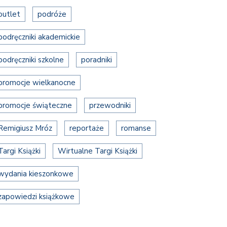
outlet
podróże
podręczniki akademickie
podręczniki szkolne
poradniki
promocje wielkanocne
promocje świąteczne
przewodniki
Remigiusz Mróz
reportaże
romanse
Targi Książki
Wirtualne Targi Książki
wydania kieszonkowe
zapowiedzi książkowe