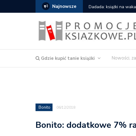
Najnowsze
owska – Córka wody
Dadada: książki na waka
Nowości, za
Gdzie kupić tanie książki
Bonito
06/12/2018
Bonito: dodatkowe 7% r