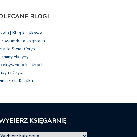
OLECANE BLOGI
czyta | Blog książkowy
czowniczka o książkach
eracki Świat Cyrysi
zkminy Hadyny
biektywnie o książkach
nayah Czyta
marzona Książka
WYBIERZ KSIĘGARNIĘ