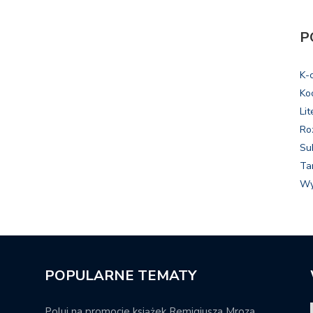
P
K-
Ko
Lit
Ro
Su
Ta
Wy
POPULARNE TEMATY
Poluj na promocje książek Remigiusza Mroza