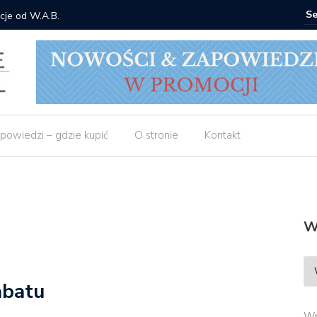
cje od W.A.B.
Gdzie ku
powiedzi – gdzie kupić
O stronie
Kontakt
W
abatu
Wp