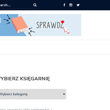
pić: Mieczysław Gorzka – Copycat
YBIERZ KSIĘGARNIĘ
isy zawierają linki partnerskie :)