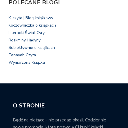
POLECANE BLOGI
K-czyta | Blog książkowy
Koczowniczka o książkach
Literacki Świat Cyrysi
Rozkminy Hadyny
Subiektywnie o książkach
Tanayah Czyta
Wymarzona Książka
O STRONIE
Bądź na bieżąco - nie przegap okazji. Codziennie
nowe promocje, które pozwolą Ci kupić książki