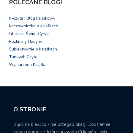
POLECANE BLOGI
K-czyta | Blog książkowy
Koczowniczka o książkach
Literacki Świat Cyrysi
Rozkminy Hadyny
Subiektywnie o książkach
Tanayah Czyta
Wymarzona Książka
O STRONIE
Bądź na bieżąco - nie przegap okazji. Codziennie
nowe promocje, które pozwolą Ci kupić książki