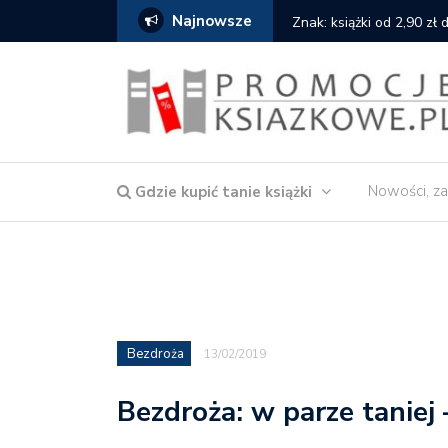
Najnowsze
cat
Znak: książki od 2,90 zł
Nowości, za
Gdzie kupić tanie książki
Bezdroża
13/02/2019
Bezdroża: w parze taniej 