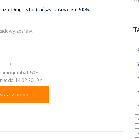
roża
. Drugi tytuł (tańszy) z
rabatem 50%.
T
ładowy zestaw:
*
romocji: rabat 50%
ia: do 14.02.2019 r.
ystaj z promocji