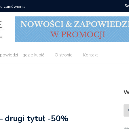
 do zamówienia
Matras: 1
powiedzi – gdzie kupić
O stronie
Kontakt
W
– drugi tytuł -50%
Wp