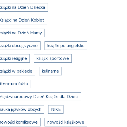
książki na Dzień Dziecka
Książki na Dzień Kobiet
książki na Dzień Mamy
książki obcojęzyczne
książki po angielsku
książki religijne
książki sportowe
książki w pakiecie
kulinarne
literatura faktu
Międzynarodowy Dzień Książki dla Dzieci
nauka języków obcych
NIKE
nowości komiksowe
nowości książkowe