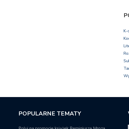
P
K-
Ko
Lit
Ro
Su
Ta
Wy
POPULARNE TEMATY
Poluj na promocje książek Remigiusza Mroza