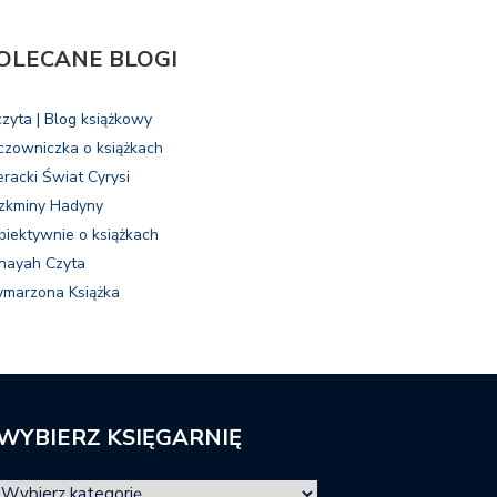
OLECANE BLOGI
czyta | Blog książkowy
czowniczka o książkach
eracki Świat Cyrysi
zkminy Hadyny
biektywnie o książkach
nayah Czyta
marzona Książka
WYBIERZ KSIĘGARNIĘ