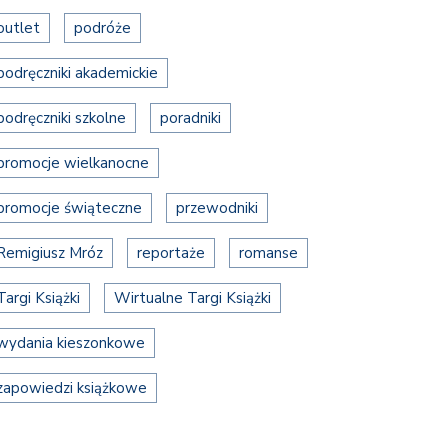
outlet
podróże
podręczniki akademickie
podręczniki szkolne
poradniki
promocje wielkanocne
promocje świąteczne
przewodniki
Remigiusz Mróz
reportaże
romanse
Targi Książki
Wirtualne Targi Książki
wydania kieszonkowe
zapowiedzi książkowe