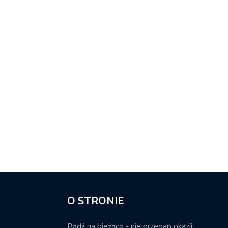
O STRONIE
Bądź na bieżąco - nie przegap okazji.