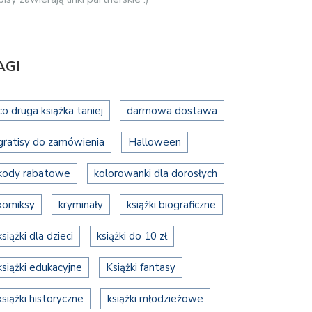
AGI
co druga książka taniej
darmowa dostawa
gratisy do zamówienia
Halloween
kody rabatowe
kolorowanki dla dorosłych
komiksy
kryminały
książki biograficzne
książki dla dzieci
książki do 10 zł
książki edukacyjne
Książki fantasy
książki historyczne
książki młodzieżowe