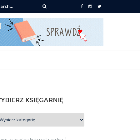
0 książek za 69 zł
YBIERZ KSIĘGARNIĘ
isy zawierają linki partnerskie :)