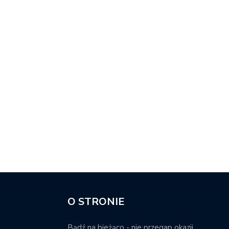
O STRONIE
Bądź na bieżąco - nie przegap okazji.