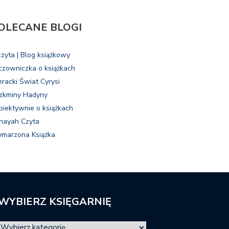
OLECANE BLOGI
czyta | Blog książkowy
czowniczka o książkach
eracki Świat Cyrysi
zkminy Hadyny
biektywnie o książkach
nayah Czyta
marzona Książka
WYBIERZ KSIĘGARNIĘ