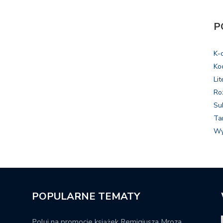
P
K-
Ko
Lit
Ro
Su
Ta
Wy
POPULARNE TEMATY
Poluj na promocje książek Remigiusza Mroza