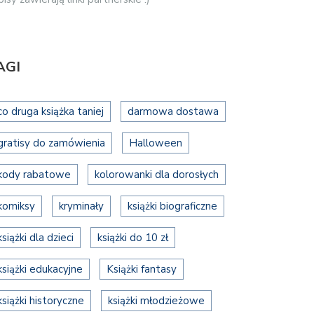
AGI
co druga książka taniej
darmowa dostawa
gratisy do zamówienia
Halloween
kody rabatowe
kolorowanki dla dorosłych
komiksy
kryminały
książki biograficzne
książki dla dzieci
książki do 10 zł
książki edukacyjne
Książki fantasy
książki historyczne
książki młodzieżowe