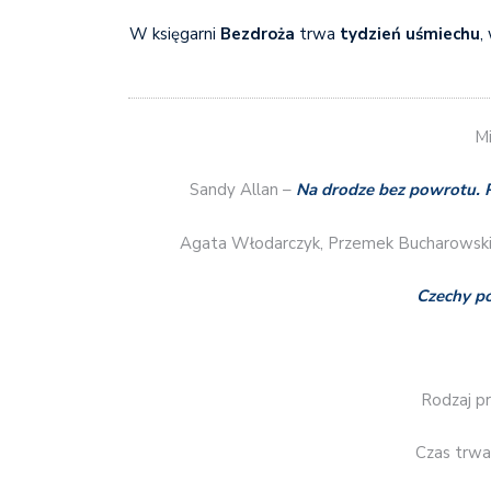
W księgarni
Bezdroża
trwa
tydzień uśmiechu
,
Mi
Sandy Allan –
Na drodze bez powrotu. 
Agata Włodarczyk, Przemek Bucharowsk
Czechy pó
Rodzaj p
Czas trwan