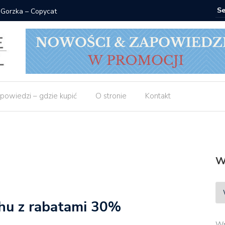
 Gorzka – Copycat
Znak: ksi
powiedzi – gdzie kupić
O stronie
Kontakt
W
chu z rabatami 30%
Wp