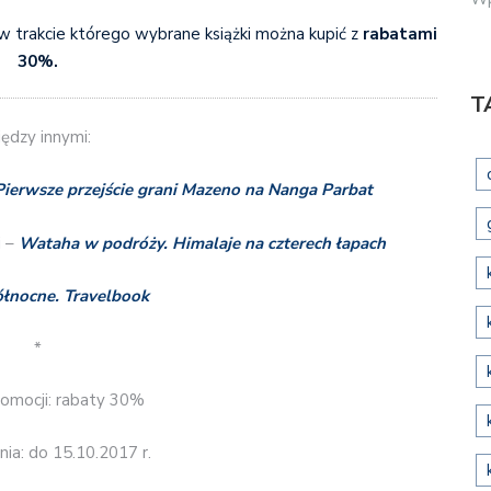
 w trakcie którego wybrane książki można kupić z
rabatami
30%.
T
ędzy innymi:
Pierwsze przejście grani Mazeno na Nanga Parbat
i –
Wataha w podróży. Himalaje na czterech łapach
łnocne. Travelbook
*
romocji: rabaty 30%
ia: do 15.10.2017 r.