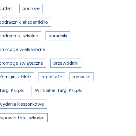
outlet
podróże
podręczniki akademickie
podręczniki szkolne
poradniki
promocje wielkanocne
promocje świąteczne
przewodniki
Remigiusz Mróz
reportaże
romanse
Targi Książki
Wirtualne Targi Książki
wydania kieszonkowe
zapowiedzi książkowe