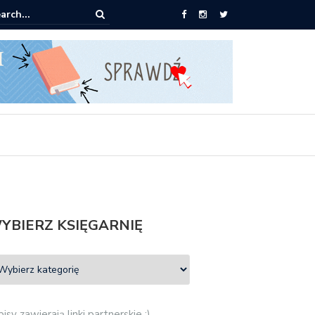
ążki od 2,90 zł do zamówienia
YBIERZ KSIĘGARNIĘ
isy zawierają linki partnerskie :)