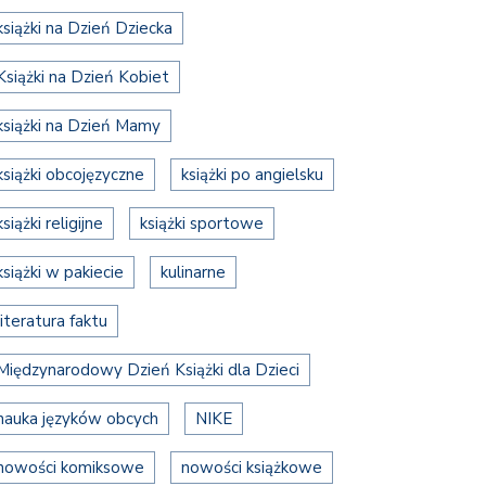
książki na Dzień Dziecka
Książki na Dzień Kobiet
książki na Dzień Mamy
książki obcojęzyczne
książki po angielsku
książki religijne
książki sportowe
książki w pakiecie
kulinarne
literatura faktu
Międzynarodowy Dzień Książki dla Dzieci
nauka języków obcych
NIKE
nowości komiksowe
nowości książkowe