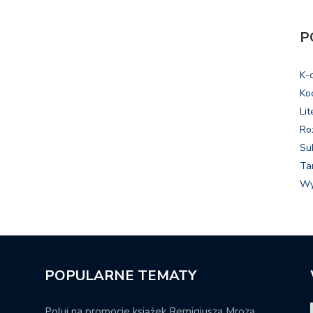
P
K-
Ko
Lit
Ro
Su
Ta
Wy
POPULARNE TEMATY
Poluj na promocje książek Remigiusza Mroza