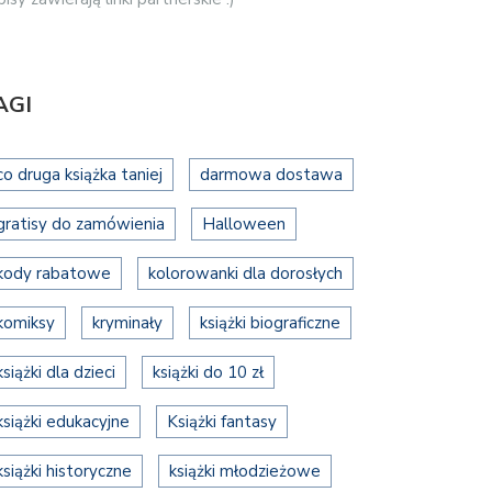
AGI
co druga książka taniej
darmowa dostawa
gratisy do zamówienia
Halloween
kody rabatowe
kolorowanki dla dorosłych
komiksy
kryminały
książki biograficzne
książki dla dzieci
książki do 10 zł
książki edukacyjne
Książki fantasy
książki historyczne
książki młodzieżowe