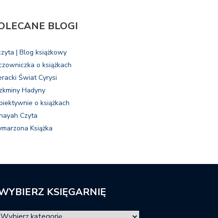
OLECANE BLOGI
czyta | Blog książkowy
czowniczka o książkach
eracki Świat Cyrysi
zkminy Hadyny
biektywnie o książkach
nayah Czyta
marzona Książka
WYBIERZ KSIĘGARNIĘ