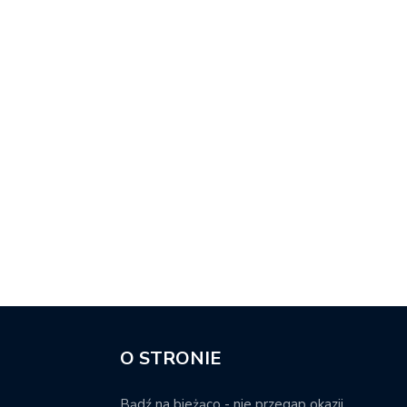
O STRONIE
Bądź na bieżąco - nie przegap okazji.