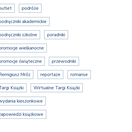
outlet
podróże
podręczniki akademickie
podręczniki szkolne
poradniki
promocje wielkanocne
promocje świąteczne
przewodniki
Remigiusz Mróz
reportaże
romanse
Targi Książki
Wirtualne Targi Książki
wydania kieszonkowe
zapowiedzi książkowe