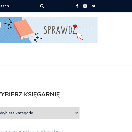
 od 2,90 zł do zamówienia
YBIERZ KSIĘGARNIĘ
isy zawierają linki partnerskie :)