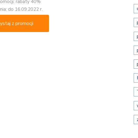
romocji: rabaty 40%
ia: do 16.09.2022 r.
ystaj z promocji