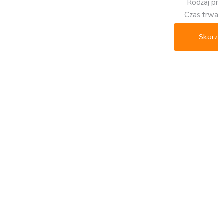
Rodzaj p
Czas trwan
Skorz