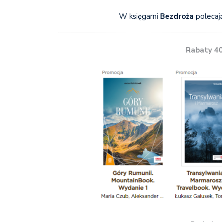
W księgarni
Bezdroża
polecają
Rabaty 4