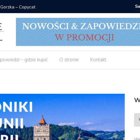
zka – Copycat
Znak: książki
powiedzi – gdzie kupić
O stronie
Kontakt
W
Wp