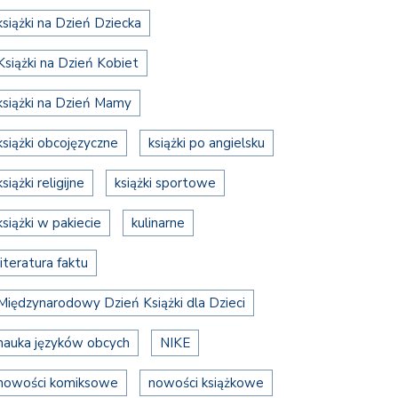
książki na Dzień Dziecka
Książki na Dzień Kobiet
książki na Dzień Mamy
książki obcojęzyczne
książki po angielsku
książki religijne
książki sportowe
książki w pakiecie
kulinarne
literatura faktu
Międzynarodowy Dzień Książki dla Dzieci
nauka języków obcych
NIKE
nowości komiksowe
nowości książkowe