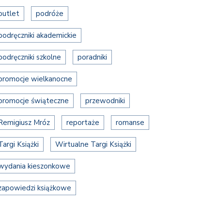
outlet
podróże
podręczniki akademickie
podręczniki szkolne
poradniki
promocje wielkanocne
promocje świąteczne
przewodniki
Remigiusz Mróz
reportaże
romanse
Targi Książki
Wirtualne Targi Książki
wydania kieszonkowe
zapowiedzi książkowe