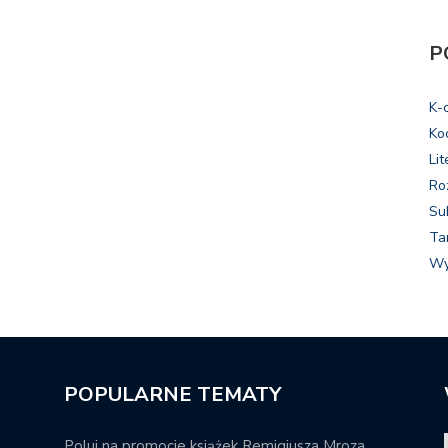
P
K-
Ko
Lit
Ro
Su
Ta
Wy
POPULARNE TEMATY
Poluj na promocje książek Remigiusza Mroza