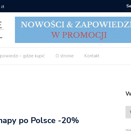
 zł
Empik: 2 
powiedzi – gdzie kupić
O stronie
Kontakt
W
 mapy po Polsce -20%
Wp