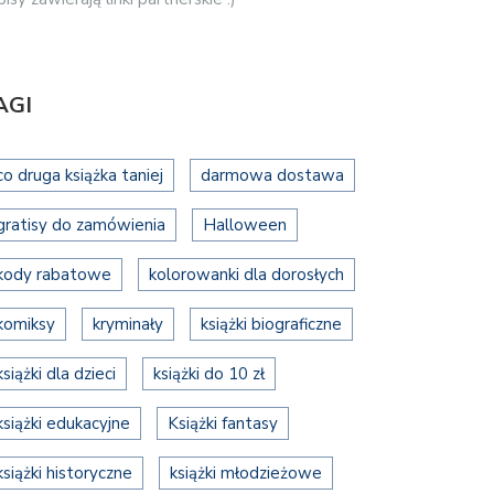
AGI
co druga książka taniej
darmowa dostawa
gratisy do zamówienia
Halloween
kody rabatowe
kolorowanki dla dorosłych
komiksy
kryminały
książki biograficzne
książki dla dzieci
książki do 10 zł
książki edukacyjne
Książki fantasy
książki historyczne
książki młodzieżowe