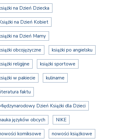
książki na Dzień Dziecka
Książki na Dzień Kobiet
książki na Dzień Mamy
książki obcojęzyczne
książki po angielsku
książki religijne
książki sportowe
książki w pakiecie
kulinarne
literatura faktu
Międzynarodowy Dzień Książki dla Dzieci
nauka języków obcych
NIKE
nowości komiksowe
nowości książkowe