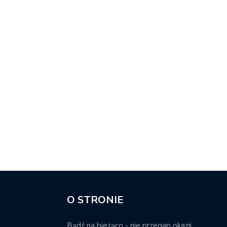
O STRONIE
Bądź na bieżąco - nie przegap okazji.