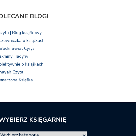
OLECANE BLOGI
czyta | Blog książkowy
czowniczka o książkach
eracki Świat Cyrysi
zkminy Hadyny
biektywnie o książkach
nayah Czyta
marzona Książka
WYBIERZ KSIĘGARNIĘ