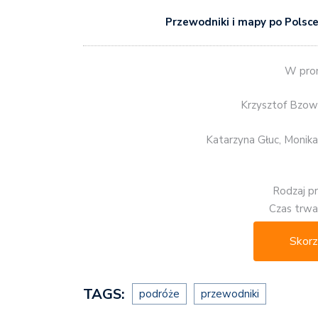
Przewodniki i mapy po Polsc
W prom
Krzysztof Bzow
Katarzyna Głuc, Monika
Rodzaj p
Czas trwan
Skorz
TAGS:
podróże
przewodniki