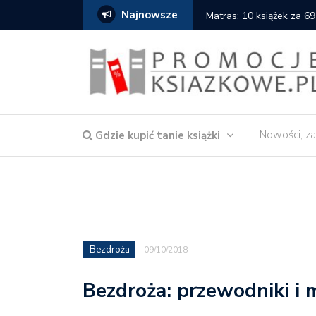
Najnowsze
Matras: 10 książek za 69
Nowości, za
Gdzie kupić tanie książki
Bezdroża
09/10/2018
Bezdroża: przewodniki i