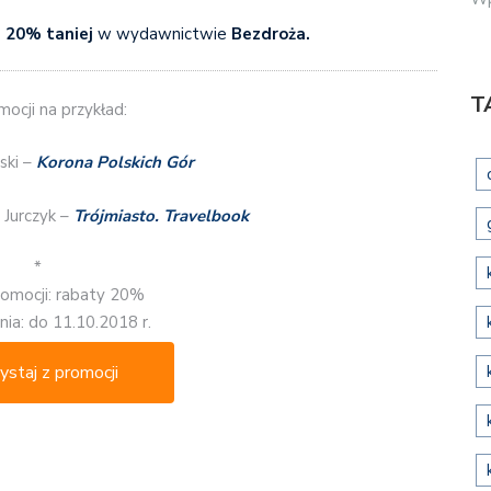
e 20% taniej
w wydawnictwie
Bezdroża.
T
ocji na przykład:
ski –
Korona Polskich Gór
 Jurczyk –
Trójmiasto. Travelbook
*
romocji: rabaty 20%
ia: do 11.10.2018 r.
ystaj z promocji