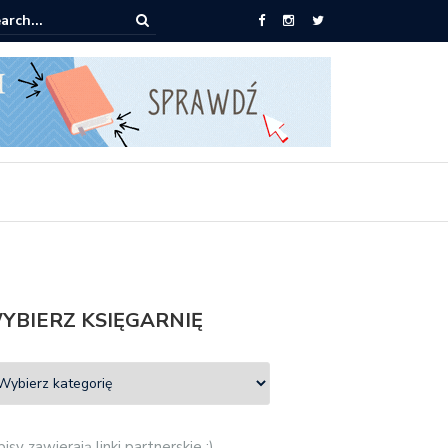
książki za 30 zł
YBIERZ KSIĘGARNIĘ
isy zawierają linki partnerskie :)