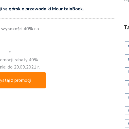
i są
górskie przewodniki MountainBook.
T
 wysokości 40%
na:
*
romocji: rabaty 40%
ia: do 20.09.2021 r.
ystaj z promocji