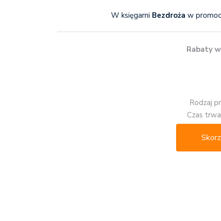
W księgarni
Bezdroża
w promocj
Rabaty w
Rodzaj p
Czas trwan
Skorz