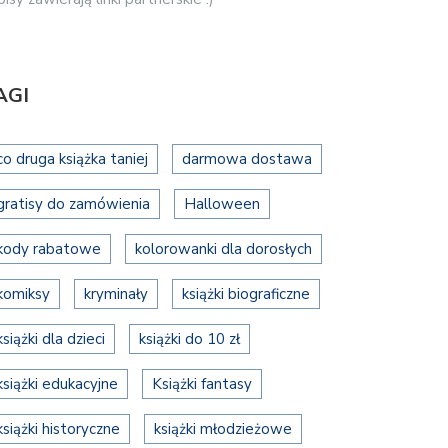
AGI
co druga książka taniej
darmowa dostawa
gratisy do zamówienia
Halloween
kody rabatowe
kolorowanki dla dorosłych
komiksy
kryminały
książki biograficzne
książki dla dzieci
książki do 10 zł
książki edukacyjne
Książki fantasy
książki historyczne
książki młodzieżowe