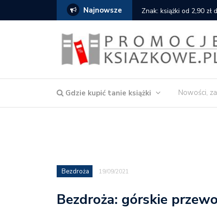
Najnowsze
serce
Znak: książki od 2,90 zł
Nowości, za
Gdzie kupić tanie książki
Bezdroża
19/09/2021
Bezdroża: górskie przew