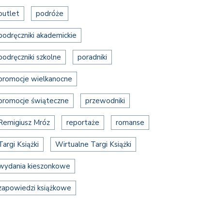
outlet
podróże
podręczniki akademickie
podręczniki szkolne
poradniki
promocje wielkanocne
promocje świąteczne
przewodniki
Remigiusz Mróz
reportaże
romanse
Targi Książki
Wirtualne Targi Książki
wydania kieszonkowe
zapowiedzi książkowe