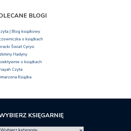
OLECANE BLOGI
czyta | Blog książkowy
czowniczka o książkach
eracki Świat Cyrysi
zkminy Hadyny
biektywnie o książkach
nayah Czyta
marzona Książka
WYBIERZ KSIĘGARNIĘ