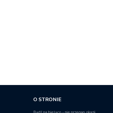
O STRONIE
Bądź na bieżąco - nie przegap okazji.