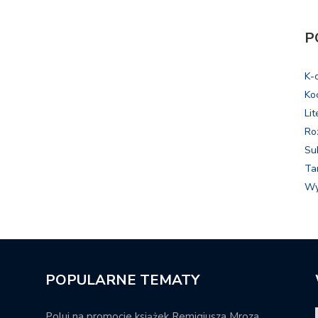
P
K-
Ko
Lit
Ro
Su
Ta
Wy
POPULARNE TEMATY
Poluj na promocje książek Remigiusza Mroza