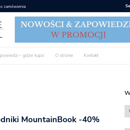
 do zamówienia
Matras: 1
powiedzi – gdzie kupić
O stronie
Kontakt
W
odniki MountainBook -40%
Wp