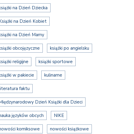
książki na Dzień Dziecka
Książki na Dzień Kobiet
książki na Dzień Mamy
książki obcojęzyczne
książki po angielsku
książki religijne
książki sportowe
książki w pakiecie
kulinarne
literatura faktu
Międzynarodowy Dzień Książki dla Dzieci
nauka języków obcych
NIKE
nowości komiksowe
nowości książkowe