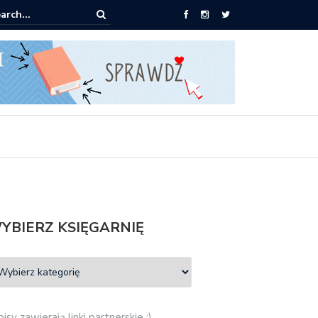
0 książek za 69 zł
YBIERZ KSIĘGARNIĘ
isy zawierają linki partnerskie :)