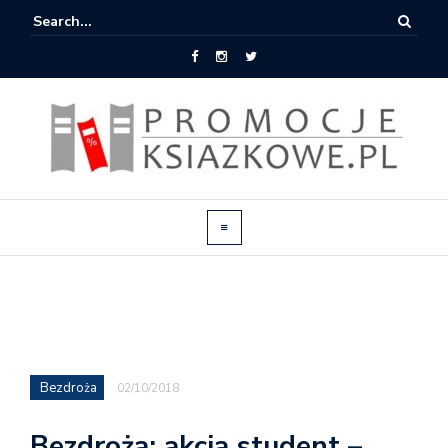
Bezdroża
02/10/2018
Bezdroża: akcja student –