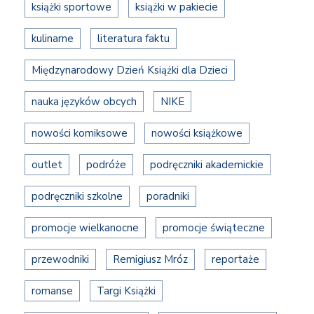
książki sportowe
książki w pakiecie
kulinarne
literatura faktu
Międzynarodowy Dzień Książki dla Dzieci
nauka języków obcych
NIKE
nowości komiksowe
nowości książkowe
outlet
podróże
podręczniki akademickie
podręczniki szkolne
poradniki
promocje wielkanocne
promocje świąteczne
przewodniki
Remigiusz Mróz
reportaże
romanse
Targi Książki