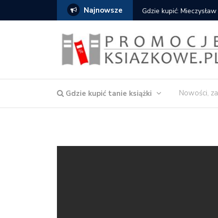
Najnowsze
Gdzie kupić: Mieczysław
Nowości, za
Gdzie kupić tanie książki