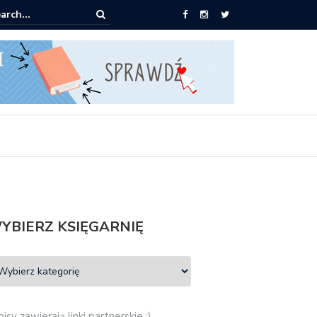
ążki od 2,90 zł do zamówienia
YBIERZ KSIĘGARNIĘ
isy zawierają linki partnerskie :)