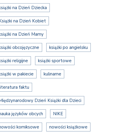
książki na Dzień Dziecka
Książki na Dzień Kobiet
książki na Dzień Mamy
książki obcojęzyczne
książki po angielsku
książki religijne
książki sportowe
książki w pakiecie
kulinarne
literatura faktu
Międzynarodowy Dzień Książki dla Dzieci
nauka języków obcych
NIKE
nowości komiksowe
nowości książkowe