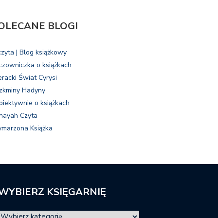
OLECANE BLOGI
czyta | Blog książkowy
czowniczka o książkach
eracki Świat Cyrysi
zkminy Hadyny
biektywnie o książkach
nayah Czyta
marzona Książka
WYBIERZ KSIĘGARNIĘ