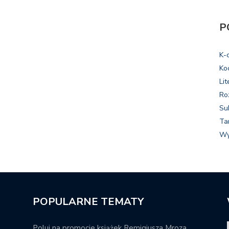
P
K-
Ko
Lit
Ro
Su
Ta
Wy
POPULARNE TEMATY
Poluj na promocje książek Remigiusza Mroza