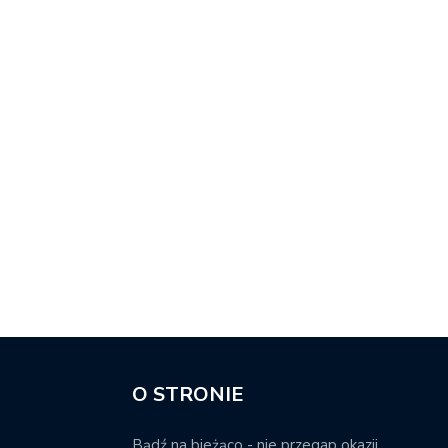
O STRONIE
Bądź na bieżąco - nie przegap okazji.