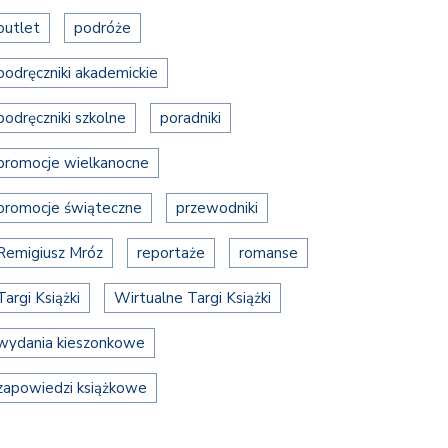
outlet
podróże
podręczniki akademickie
podręczniki szkolne
poradniki
promocje wielkanocne
promocje świąteczne
przewodniki
Remigiusz Mróz
reportaże
romanse
Targi Książki
Wirtualne Targi Książki
wydania kieszonkowe
zapowiedzi książkowe