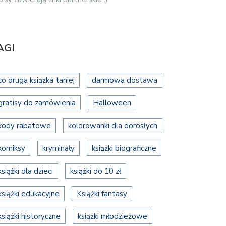
AGI
co druga książka taniej
darmowa dostawa
gratisy do zamówienia
Halloween
kody rabatowe
kolorowanki dla dorosłych
komiksy
kryminały
książki biograficzne
książki dla dzieci
książki do 10 zł
książki edukacyjne
Książki fantasy
książki historyczne
książki młodzieżowe