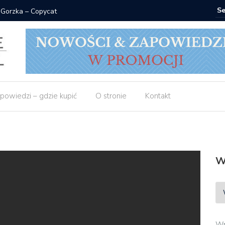
 Gorzka – Copycat
Znak: ksi
powiedzi – gdzie kupić
O stronie
Kontakt
W
Wp