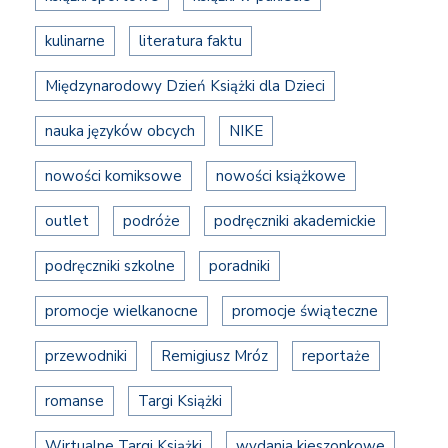
kulinarne
literatura faktu
Międzynarodowy Dzień Książki dla Dzieci
nauka języków obcych
NIKE
nowości komiksowe
nowości książkowe
outlet
podróże
podręczniki akademickie
podręczniki szkolne
poradniki
promocje wielkanocne
promocje świąteczne
przewodniki
Remigiusz Mróz
reportaże
romanse
Targi Książki
Wirtualne Targi Książki
wydania kieszonkowe