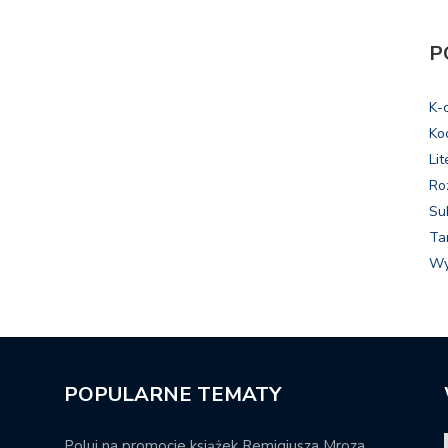
P
K-
Ko
Lit
Ro
Su
Ta
Wy
POPULARNE TEMATY
Poluj na promocje książek Remigiusza Mroza