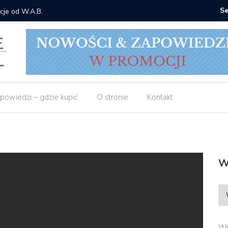
cje od W.A.B.
Gdzie ku
powiedzi – gdzie kupić
O stronie
Kontakt
W
Wp