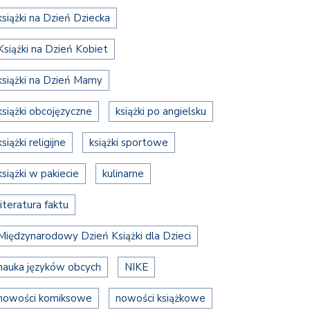
książki na Dzień Dziecka
Książki na Dzień Kobiet
książki na Dzień Mamy
książki obcojęzyczne
książki po angielsku
książki religijne
książki sportowe
książki w pakiecie
kulinarne
literatura faktu
Międzynarodowy Dzień Książki dla Dzieci
nauka języków obcych
NIKE
nowości komiksowe
nowości książkowe