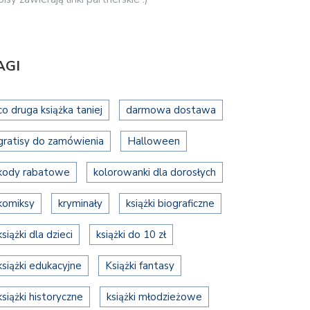
AGI
co druga książka taniej
darmowa dostawa
gratisy do zamówienia
Halloween
kody rabatowe
kolorowanki dla dorosłych
komiksy
kryminały
książki biograficzne
książki dla dzieci
książki do 10 zł
książki edukacyjne
Książki fantasy
książki historyczne
książki młodzieżowe