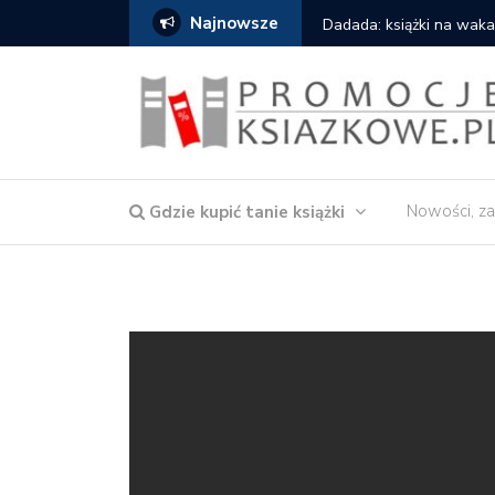
Najnowsze
owska – Córka wody
Dadada: książki na waka
Nowości, za
Gdzie kupić tanie książki