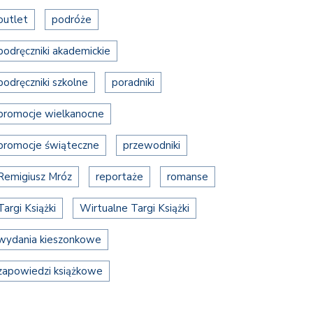
outlet
podróże
podręczniki akademickie
podręczniki szkolne
poradniki
promocje wielkanocne
promocje świąteczne
przewodniki
Remigiusz Mróz
reportaże
romanse
Targi Książki
Wirtualne Targi Książki
wydania kieszonkowe
zapowiedzi książkowe