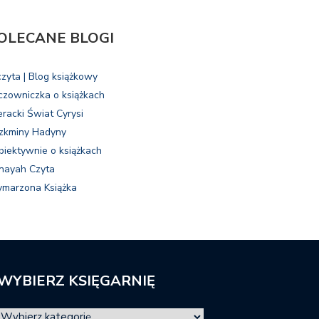
OLECANE BLOGI
czyta | Blog książkowy
czowniczka o książkach
eracki Świat Cyrysi
zkminy Hadyny
biektywnie o książkach
nayah Czyta
marzona Książka
WYBIERZ KSIĘGARNIĘ