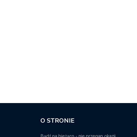
O STRONIE
Bądź na bieżąco - nie przegap okazji.