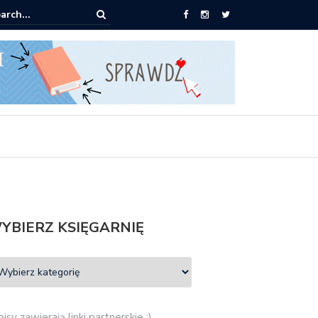
pić: Mieczysław Gorzka – Copycat
YBIERZ KSIĘGARNIĘ
isy zawierają linki partnerskie :)