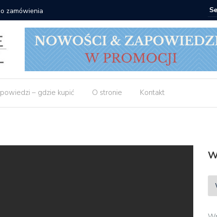
 do zamówienia
Matras: 1
powiedzi – gdzie kupić
O stronie
Kontakt
W
Wp