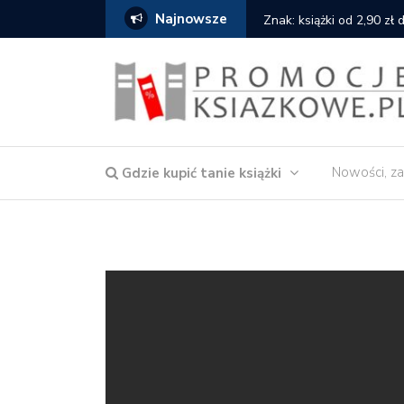
Najnowsze
cat
Znak: książki od 2,90 zł
Nowości, za
Gdzie kupić tanie książki