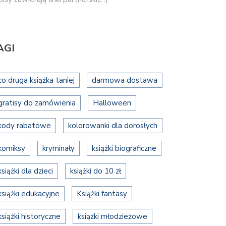
AGI
co druga książka taniej
darmowa dostawa
gratisy do zamówienia
Halloween
kody rabatowe
kolorowanki dla dorosłych
komiksy
kryminały
książki biograficzne
książki dla dzieci
książki do 10 zł
książki edukacyjne
Książki fantasy
książki historyczne
książki młodzieżowe