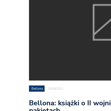
Bellona
03/09/2015
Bellona: książki o II woj
pakietach