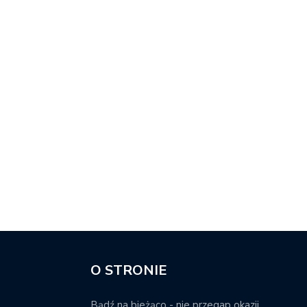
O STRONIE
Bądź na bieżąco - nie przegap okazji.