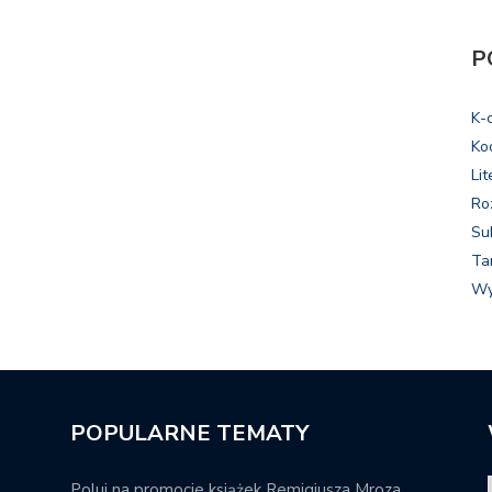
P
K-
Ko
Lit
Ro
Su
Ta
Wy
POPULARNE TEMATY
Poluj na promocje książek Remigiusza Mroza