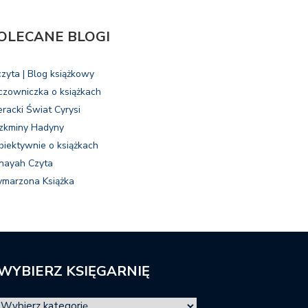
OLECANE BLOGI
czyta | Blog książkowy
czowniczka o książkach
eracki Świat Cyrysi
zkminy Hadyny
biektywnie o książkach
nayah Czyta
marzona Książka
WYBIERZ KSIĘGARNIĘ