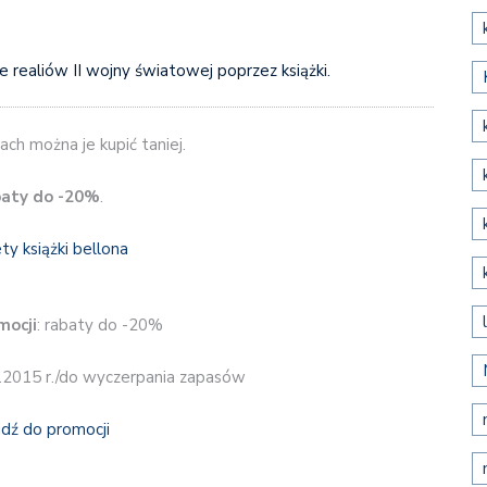
 realiów II wojny światowej poprzez książki.
ch można je kupić taniej.
aty
do -20%
.
mocji
: rabaty do -20%
9.2015 r./do wyczerpania zapasów
jdź do promocji