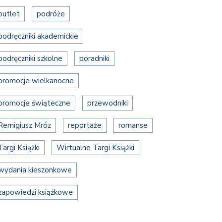
outlet
podróże
podręczniki akademickie
podręczniki szkolne
poradniki
promocje wielkanocne
promocje świąteczne
przewodniki
Remigiusz Mróz
reportaże
romanse
Targi Książki
Wirtualne Targi Książki
wydania kieszonkowe
zapowiedzi książkowe