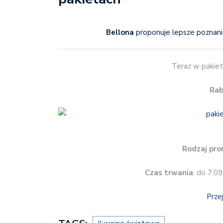
Bellona
proponuje lepsze poznanie
Teraz w pakieta
Rab
Rodzaj pro
Czas trwania
: do 7.0
Prze