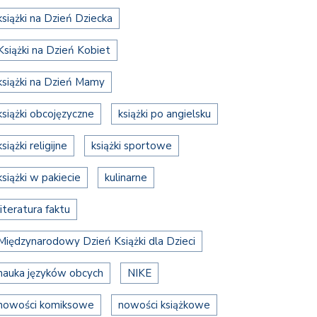
książki na Dzień Dziecka
Książki na Dzień Kobiet
książki na Dzień Mamy
książki obcojęzyczne
książki po angielsku
książki religijne
książki sportowe
książki w pakiecie
kulinarne
literatura faktu
Międzynarodowy Dzień Książki dla Dzieci
nauka języków obcych
NIKE
nowości komiksowe
nowości książkowe