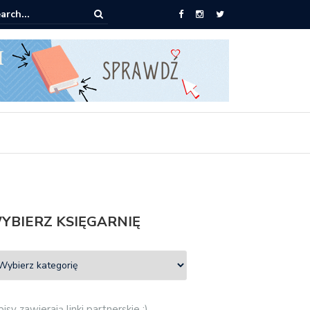
0 książek za 69 zł
YBIERZ KSIĘGARNIĘ
isy zawierają linki partnerskie :)