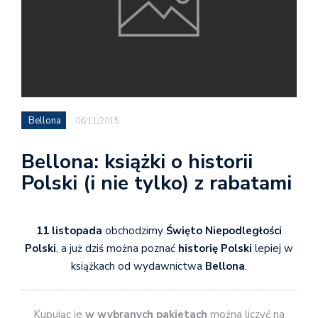
Bellona
06/11/2015
Bellona: książki o historii
Polski (i nie tylko) z rabatami
11 listopada
obchodzimy
Święto Niepodległości
Polski
, a już dziś można poznać
historię Polski
lepiej w
książkach od wydawnictwa
Bellona
.
Kupując je
w wybranych pakietach
można liczyć na