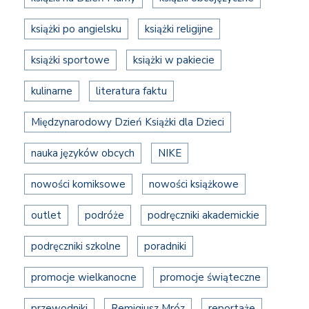
książki po angielsku
książki religijne
książki sportowe
książki w pakiecie
kulinarne
literatura faktu
Międzynarodowy Dzień Książki dla Dzieci
nauka języków obcych
NIKE
nowości komiksowe
nowości książkowe
outlet
podróże
podręczniki akademickie
podręczniki szkolne
poradniki
promocje wielkanocne
promocje świąteczne
przewodniki
Remigiusz Mróz
reportaże