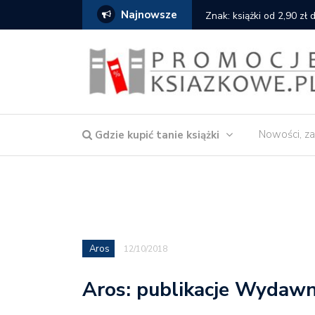
Najnowsze
serce
Znak: książki od 2,90 zł
Nowości, za
Gdzie kupić tanie książki
Aros
12/10/2018
Aros: publikacje Wyda