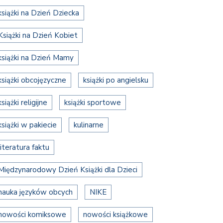
książki na Dzień Dziecka
Książki na Dzień Kobiet
książki na Dzień Mamy
książki obcojęzyczne
książki po angielsku
książki religijne
książki sportowe
książki w pakiecie
kulinarne
literatura faktu
Międzynarodowy Dzień Książki dla Dzieci
nauka języków obcych
NIKE
nowości komiksowe
nowości książkowe