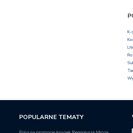
P
K-
Ko
Lit
Ro
Su
Ta
Wy
POPULARNE TEMATY
Poluj na promocje książek Remigiusza Mroza