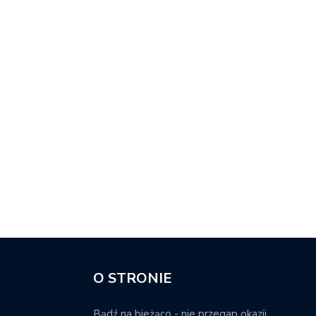
O STRONIE
Bądź na bieżąco - nie przegap okazji.