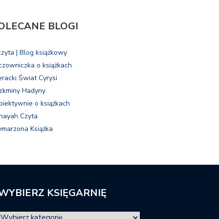
OLECANE BLOGI
czyta | Blog książkowy
czowniczka o książkach
eracki Świat Cyrysi
zkminy Hadyny
biektywnie o książkach
nayah Czyta
marzona Książka
WYBIERZ KSIĘGARNIĘ