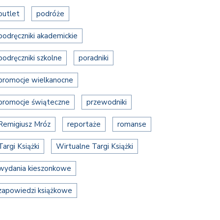
outlet
podróże
podręczniki akademickie
podręczniki szkolne
poradniki
promocje wielkanocne
promocje świąteczne
przewodniki
Remigiusz Mróz
reportaże
romanse
Targi Książki
Wirtualne Targi Książki
wydania kieszonkowe
zapowiedzi książkowe