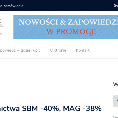
 do zamówienia
Matras: 1
powiedzi – gdzie kupić
O stronie
Kontakt
W
wnictwa SBM -40%, MAG -38%
Wp