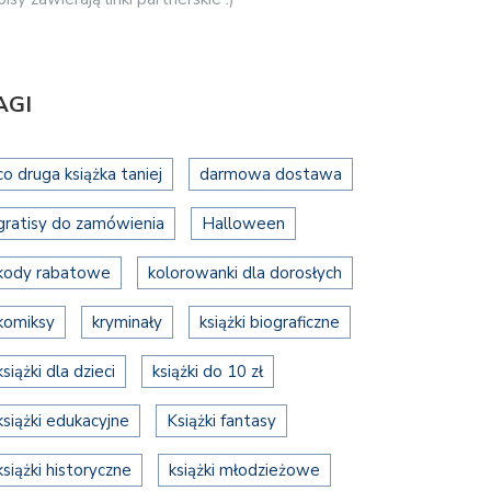
AGI
co druga książka taniej
darmowa dostawa
gratisy do zamówienia
Halloween
kody rabatowe
kolorowanki dla dorosłych
komiksy
kryminały
książki biograficzne
książki dla dzieci
książki do 10 zł
książki edukacyjne
Książki fantasy
książki historyczne
książki młodzieżowe