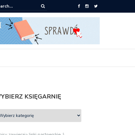
0 książek za 69 zł
YBIERZ KSIĘGARNIĘ
isy zawierają linki partnerskie :)