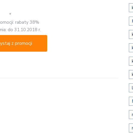
*
romocji: rabaty 38%
ia: do 31.10.2018 r.
ystaj z promocji