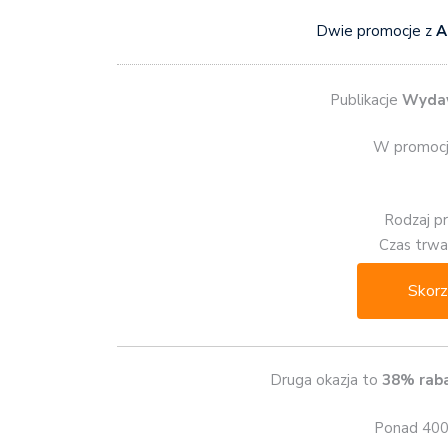
Dwie promocje z
A
Publikacje
Wydaw
W promocj
Rodzaj p
Czas trwan
Skorz
Druga okazja to
38% rab
Ponad 400