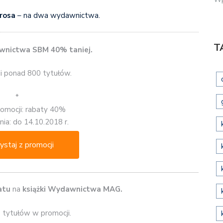
rosa
– na dwa wydawnictwa.
T
nictwa SBM 40% taniej.
i ponad 800 tytułów.
*
romocji: rabaty 40%
ia: do 14.10.2018 r.
ystaj z promocji
atu
na
książki Wydawnictwa MAG.
 tytułów w promocji.