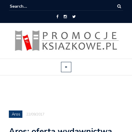
Aros
22/09/2017
Aros: oferta wydawnictwa