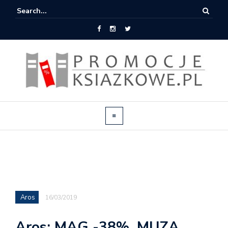
Aros
16/03/2019
Aros: MAG -38%, MUZA