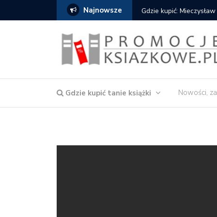
Najnowsze
Gdzie kupić: Mieczysław
Nowości, za
Gdzie kupić tanie książki