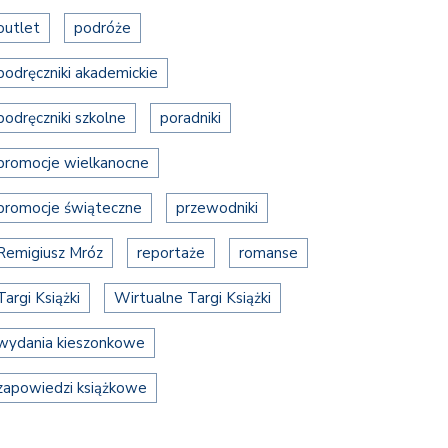
outlet
podróże
podręczniki akademickie
podręczniki szkolne
poradniki
promocje wielkanocne
promocje świąteczne
przewodniki
Remigiusz Mróz
reportaże
romanse
Targi Książki
Wirtualne Targi Książki
wydania kieszonkowe
zapowiedzi książkowe