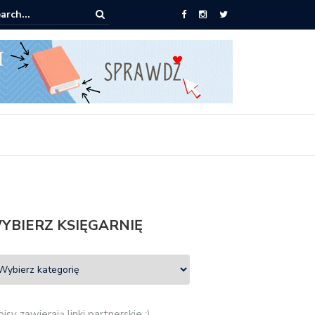
ążki od 2,90 zł do zamówienia
YBIERZ KSIĘGARNIĘ
isy zawierają linki partnerskie :)