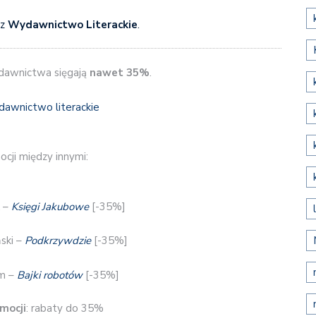
az
Wydawnictwo Literackie
.
ydawnictwa sięgają
nawet 35%
.
cji między innymi:
k –
Księgi Jakubowe
[-35%]
ski –
Podkrzywdzie
[-35%]
em –
Bajki robotów
[-35%]
mocji
: rabaty do 35%