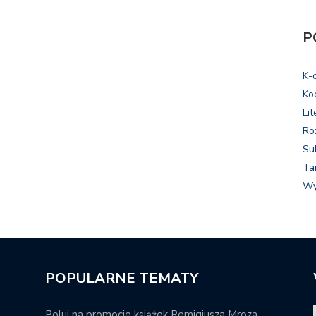
P
K-
Ko
Lit
Ro
Su
Ta
Wy
POPULARNE TEMATY
Poluj na promocje książek Remigiusza Mroza