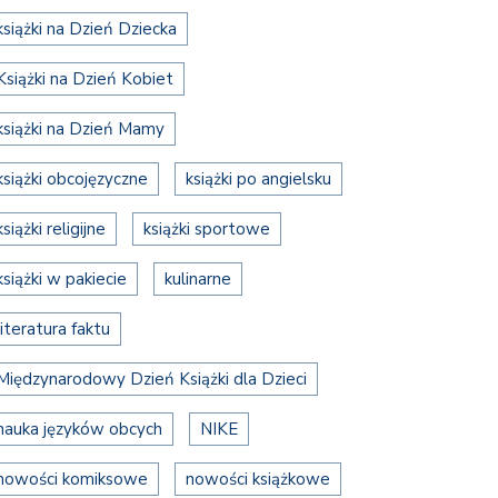
książki na Dzień Dziecka
Książki na Dzień Kobiet
książki na Dzień Mamy
książki obcojęzyczne
książki po angielsku
książki religijne
książki sportowe
książki w pakiecie
kulinarne
literatura faktu
Międzynarodowy Dzień Książki dla Dzieci
nauka języków obcych
NIKE
nowości komiksowe
nowości książkowe