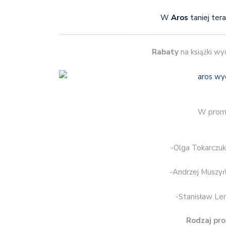
W
Aros
taniej ter
Rabaty
na książki w
W promo
-Olga Tokarczu
-Andrzej Muszyń
-Stanisław L
Rodzaj pro