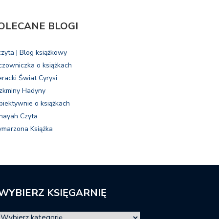
OLECANE BLOGI
czyta | Blog książkowy
czowniczka o książkach
eracki Świat Cyrysi
zkminy Hadyny
biektywnie o książkach
nayah Czyta
marzona Książka
WYBIERZ KSIĘGARNIĘ