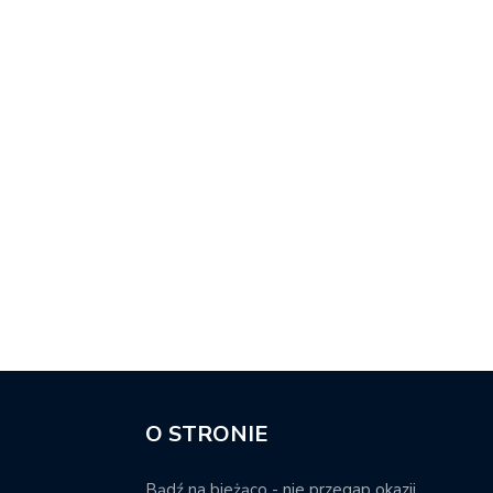
O STRONIE
Bądź na bieżąco - nie przegap okazji.