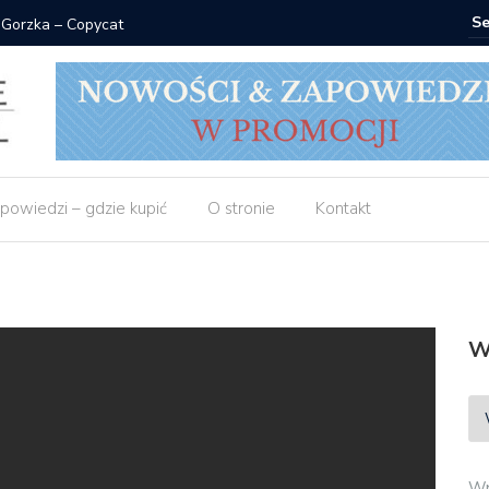
 Gorzka – Copycat
Znak: ksi
powiedzi – gdzie kupić
O stronie
Kontakt
W
Wp