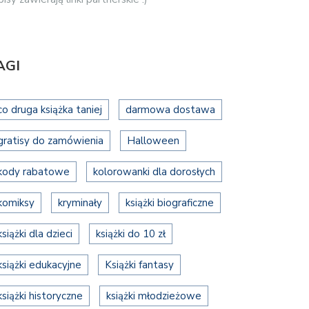
AGI
co druga książka taniej
darmowa dostawa
gratisy do zamówienia
Halloween
kody rabatowe
kolorowanki dla dorosłych
komiksy
kryminały
książki biograficzne
książki dla dzieci
książki do 10 zł
książki edukacyjne
Książki fantasy
książki historyczne
książki młodzieżowe