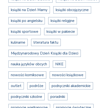
książki na Dzień Mamy
książki obcojęzyczne
książki po angielsku
książki religijne
książki sportowe
książki w pakiecie
kulinarne
literatura faktu
Międzynarodowy Dzień Książki dla Dzieci
nauka języków obcych
NIKE
nowości komiksowe
nowości książkowe
outlet
podróże
podręczniki akademickie
podręczniki szkolne
poradniki
promocje wielkanocne
promocje świąteczne