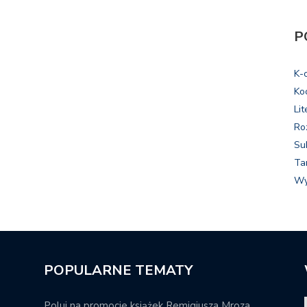
P
K-
Ko
Lit
Ro
Su
Ta
Wy
POPULARNE TEMATY
Poluj na promocje książek Remigiusza Mroza