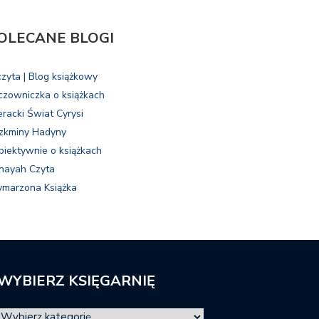
OLECANE BLOGI
czyta | Blog książkowy
czowniczka o książkach
eracki Świat Cyrysi
zkminy Hadyny
biektywnie o książkach
nayah Czyta
marzona Książka
WYBIERZ KSIĘGARNIĘ