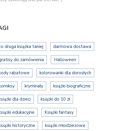
AGI
co druga książka taniej
darmowa dostawa
gratisy do zamówienia
Halloween
kody rabatowe
kolorowanki dla dorosłych
komiksy
kryminały
książki biograficzne
książki dla dzieci
książki do 10 zł
książki edukacyjne
Książki fantasy
książki historyczne
książki młodzieżowe