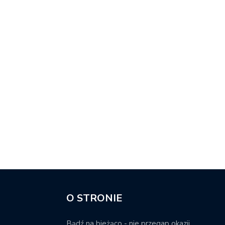
O STRONIE
Bądź na bieżąco - nie przegap okazji.