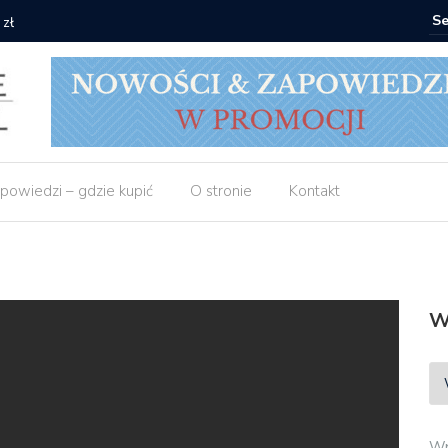
 zł
Empik: 2 
powiedzi – gdzie kupić
O stronie
Kontakt
W
Wp