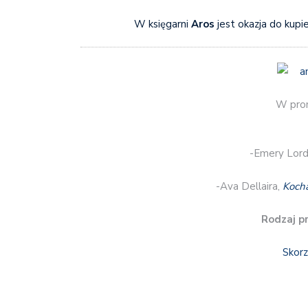
W księgarni
Aros
jest okazja do kupie
W prom
-Emery Lord
-Ava Dellaira,
Kocha
Rodzaj p
Skorz