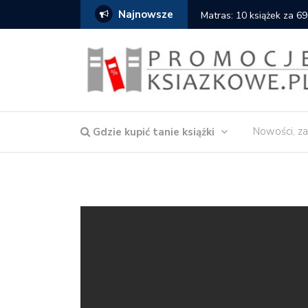
Najnowsze
Matras: 10 książek za 69
Nowości, za
Gdzie kupić tanie książki