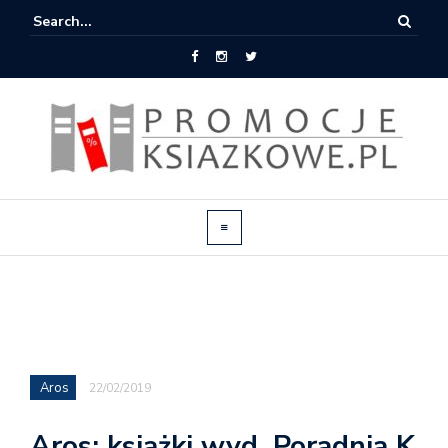
Aros
22/02/2019
Aros: książki wyd. Poradnia K