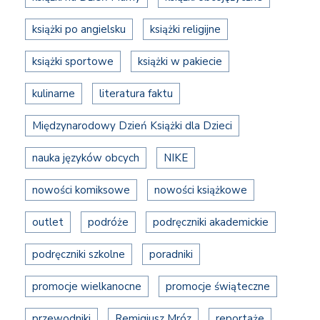
książki po angielsku
książki religijne
książki sportowe
książki w pakiecie
kulinarne
literatura faktu
Międzynarodowy Dzień Książki dla Dzieci
nauka języków obcych
NIKE
nowości komiksowe
nowości książkowe
outlet
podróże
podręczniki akademickie
podręczniki szkolne
poradniki
promocje wielkanocne
promocje świąteczne
przewodniki
Remigiusz Mróz
reportaże