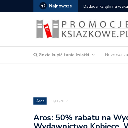
Najnowsze
owska – Córka wody
Dadada: książki na waka
Nowości, za
Gdzie kupić tanie książki
Aros
31/08/2017
Aros: 50% rabatu na W
Wydawnictwo Kobiece, W