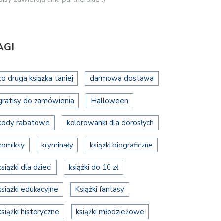
AGI
co druga książka taniej
darmowa dostawa
gratisy do zamówienia
Halloween
kody rabatowe
kolorowanki dla dorosłych
komiksy
kryminały
książki biograficzne
książki dla dzieci
książki do 10 zł
książki edukacyjne
Książki fantasy
książki historyczne
książki młodzieżowe