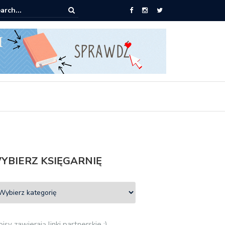
pić: Mieczysław Gorzka – Copycat
YBIERZ KSIĘGARNIĘ
isy zawierają linki partnerskie :)