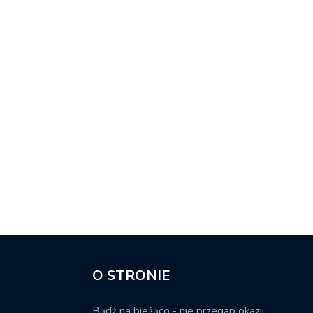
O STRONIE
Bądź na bieżąco - nie przegap okazji.