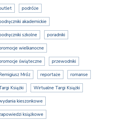
outlet
podróże
podręczniki akademickie
podręczniki szkolne
poradniki
promocje wielkanocne
promocje świąteczne
przewodniki
Remigiusz Mróz
reportaże
romanse
Targi Książki
Wirtualne Targi Książki
wydania kieszonkowe
zapowiedzi książkowe