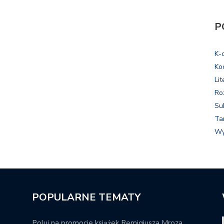
P
K-
Ko
Lit
Ro
Su
Ta
Wy
POPULARNE TEMATY
Poluj na promocje książek Remigiusza Mroza