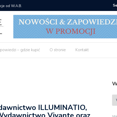
cje od W.A.B.
Gdzie ku
powiedzi – gdzie kupić
O stronie
Kontakt
W
ydawnictwo ILLUMINATIO,
ydawnictwo Vivante oraz
Wp