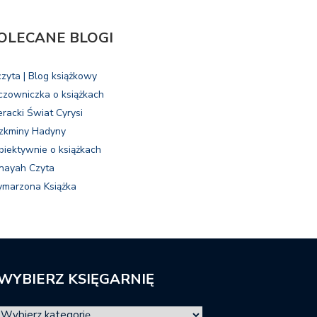
OLECANE BLOGI
czyta | Blog książkowy
czowniczka o książkach
eracki Świat Cyrysi
zkminy Hadyny
biektywnie o książkach
nayah Czyta
marzona Książka
WYBIERZ KSIĘGARNIĘ