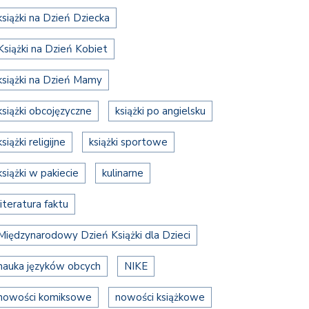
książki na Dzień Dziecka
Książki na Dzień Kobiet
książki na Dzień Mamy
książki obcojęzyczne
książki po angielsku
książki religijne
książki sportowe
książki w pakiecie
kulinarne
literatura faktu
Międzynarodowy Dzień Książki dla Dzieci
nauka języków obcych
NIKE
nowości komiksowe
nowości książkowe