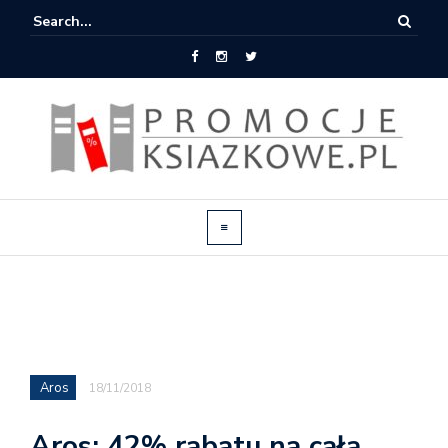
Aros
18/11/2018
Aros: 42% rabatu na całą