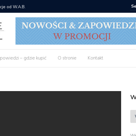
cje od W.A.B.
Gdzie ku
powiedzi – gdzie kupić
O stronie
Kontakt
W
Wp