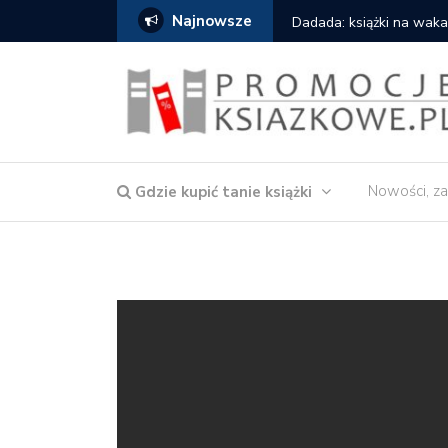
Najnowsze
owska – Córka wody
Dadada: książki na waka
Nowości, za
Gdzie kupić tanie książki