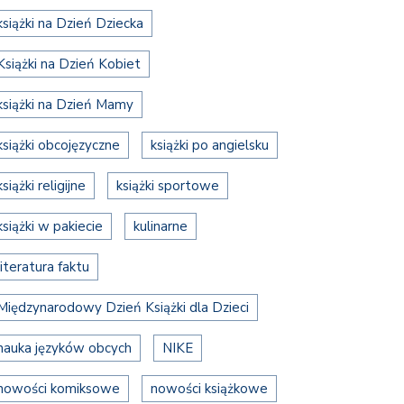
książki na Dzień Dziecka
Książki na Dzień Kobiet
książki na Dzień Mamy
książki obcojęzyczne
książki po angielsku
książki religijne
książki sportowe
książki w pakiecie
kulinarne
literatura faktu
Międzynarodowy Dzień Książki dla Dzieci
nauka języków obcych
NIKE
nowości komiksowe
nowości książkowe