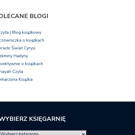
OLECANE BLOGI
czyta | Blog książkowy
czowniczka o książkach
eracki Świat Cyrysi
zkminy Hadyny
biektywnie o książkach
nayah Czyta
marzona Książka
WYBIERZ KSIĘGARNIĘ