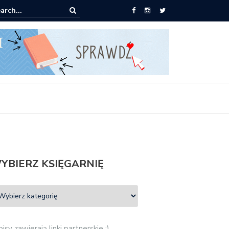
pić: Mieczysław Gorzka – Copycat
YBIERZ KSIĘGARNIĘ
isy zawierają linki partnerskie :)