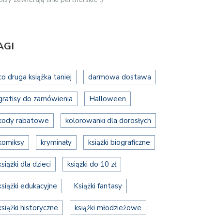
AGI
co druga książka taniej
darmowa dostawa
gratisy do zamówienia
Halloween
kody rabatowe
kolorowanki dla dorosłych
komiksy
kryminały
książki biograficzne
książki dla dzieci
książki do 10 zł
książki edukacyjne
Książki fantasy
książki historyczne
książki młodzieżowe