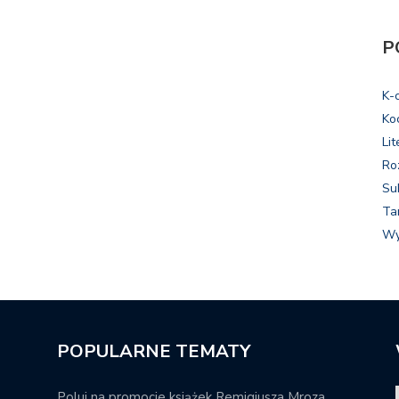
P
K-
Ko
Lit
Ro
Su
Ta
Wy
POPULARNE TEMATY
Poluj na promocje książek Remigiusza Mroza