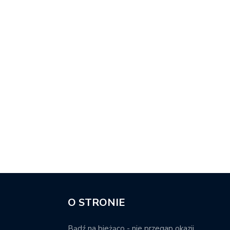
O STRONIE
Bądź na bieżąco - nie przegap okazji.