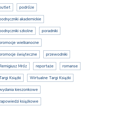
outlet
podróże
podręczniki akademickie
podręczniki szkolne
poradniki
promocje wielkanocne
promocje świąteczne
przewodniki
Remigiusz Mróz
reportaże
romanse
Targi Książki
Wirtualne Targi Książki
wydania kieszonkowe
zapowiedzi książkowe