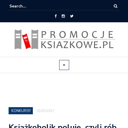
KONKURSY
01/07/2017
Książkoholik poluje, czyli rób