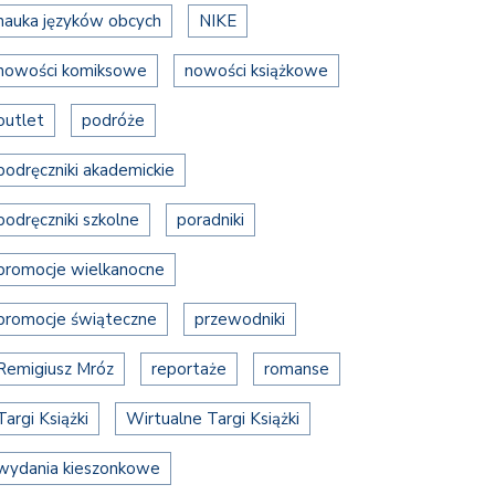
nauka języków obcych
NIKE
nowości komiksowe
nowości książkowe
outlet
podróże
podręczniki akademickie
podręczniki szkolne
poradniki
promocje wielkanocne
promocje świąteczne
przewodniki
Remigiusz Mróz
reportaże
romanse
Targi Książki
Wirtualne Targi Książki
wydania kieszonkowe