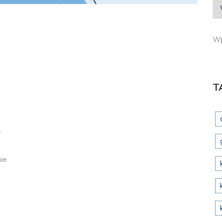
Wp
T
W
ie