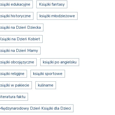
książki edukacyjne
Książki fantasy
książki historyczne
książki młodzieżowe
książki na Dzień Dziecka
Książki na Dzień Kobiet
książki na Dzień Mamy
książki obcojęzyczne
książki po angielsku
książki religijne
książki sportowe
książki w pakiecie
kulinarne
literatura faktu
Międzynarodowy Dzień Książki dla Dzieci