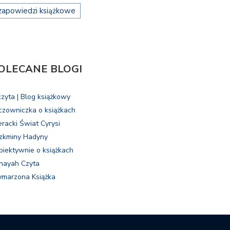
zapowiedzi książkowe
OLECANE BLOGI
czyta | Blog książkowy
czowniczka o książkach
eracki Świat Cyrysi
zkminy Hadyny
biektywnie o książkach
nayah Czyta
marzona Książka