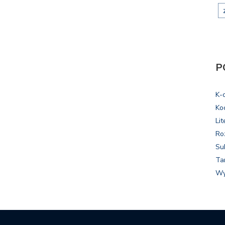
P
K-
Ko
Lit
Ro
Su
Ta
Wy