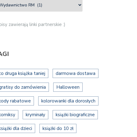
isy zawierają linki partnerskie :)
AGI
co druga książka taniej
darmowa dostawa
gratisy do zamówienia
Halloween
kody rabatowe
kolorowanki dla dorosłych
komiksy
kryminały
książki biograficzne
książki dla dzieci
książki do 10 zł