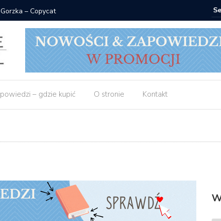
 Gorzka – Copycat
Znak: ksi
powiedzi – gdzie kupić
O stronie
Kontakt
W