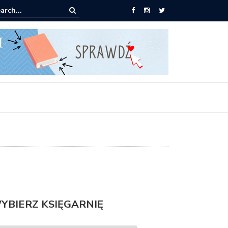
ążki od 2,90 zł do zamówienia
YBIERZ KSIĘGARNIĘ