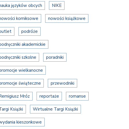
nauka języków obcych
NIKE
nowości komiksowe
nowości książkowe
outlet
podróże
podręczniki akademickie
podręczniki szkolne
poradniki
promocje wielkanocne
promocje świąteczne
przewodniki
Remigiusz Mróz
reportaże
romanse
Targi Książki
Wirtualne Targi Książki
wydania kieszonkowe