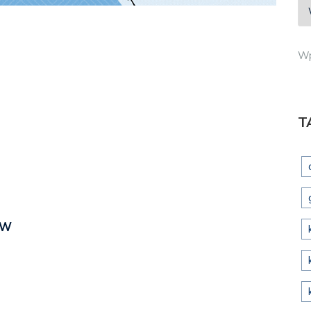
Wp
T
DW