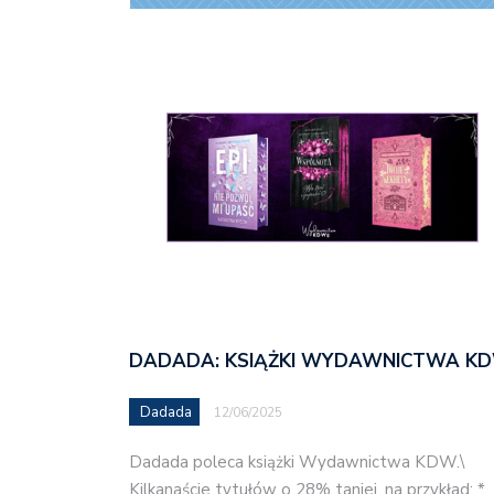
DADADA: KSIĄŻKI WYDAWNICTWA K
Dadada
12/06/2025
Dadada poleca książki Wydawnictwa KDW.\
Kilkanaście tytułów o 28% taniej, na przykład: *