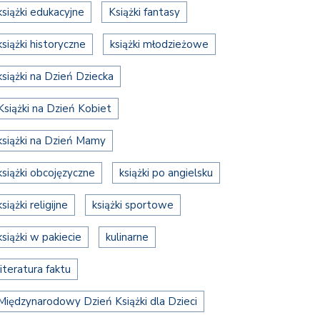
książki edukacyjne
Książki fantasy
książki historyczne
książki młodzieżowe
książki na Dzień Dziecka
Książki na Dzień Kobiet
książki na Dzień Mamy
książki obcojęzyczne
książki po angielsku
książki religijne
książki sportowe
książki w pakiecie
kulinarne
literatura faktu
Międzynarodowy Dzień Książki dla Dzieci