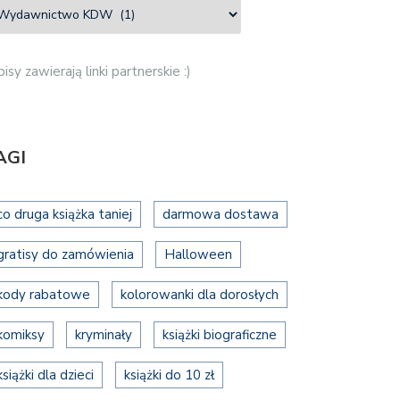
isy zawierają linki partnerskie :)
AGI
co druga książka taniej
darmowa dostawa
gratisy do zamówienia
Halloween
kody rabatowe
kolorowanki dla dorosłych
komiksy
kryminały
książki biograficzne
książki dla dzieci
książki do 10 zł