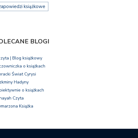
zapowiedzi książkowe
OLECANE BLOGI
czyta | Blog książkowy
czowniczka o książkach
eracki Świat Cyrysi
zkminy Hadyny
biektywnie o książkach
nayah Czyta
marzona Książka