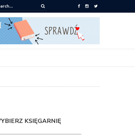
0 książek za 69 zł
YBIERZ KSIĘGARNIĘ