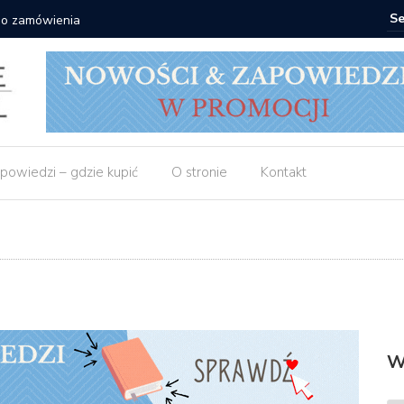
 do zamówienia
Matras: 1
powiedzi – gdzie kupić
O stronie
Kontakt
W