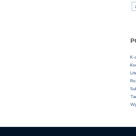
P
K-
Ko
Lit
Ro
Su
Ta
Wy